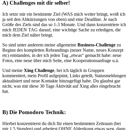
A) Challenges mit dir selber!
Ich setze mir ein bestimmte Ziel (WAS mich weiter bringt, weiß ich
ja seit den Abkürzungen von oben) und eine Deadline. Je nach
Größe des Ziels sind das so 1-3 Monate. Und dann konzentriere ich
mich JEDEN TAG darauf, eine wichtige Sache zu erledigen, die
mich dem Ziel näher bringt.
So sind unter anderem meine allgemeine
Business-Challenge
zu
Beginn des kompletten Rebrandings (neuer Name, neues Konzept
etc) entstanden, in der ich jeden Tag „etwas“ gemacht habe: neue
Fotos, eine neue über mich Seite, eine Kooperationsanfrage u.ä.
Und meine
Xing Challenge
, bei ich täglich in Gruppen
kommentiert, mein Profil aufgepimt, Links geteilt, Statusmeldungen
aktualisiert und neue Kontakte hinzugefügt habe. Du glaubst gar
nicht, was mir diese 30 Tage Aktivität auf Xing alles eingebracht
hat.
B) Die Pomodoro Technik:
Hierbei konzentrierst du dich für einen bestimmten Zeitraum (bei
mir 1,5 Stunden) und arbeitest OHNE Ablenkung etwas weg, dann