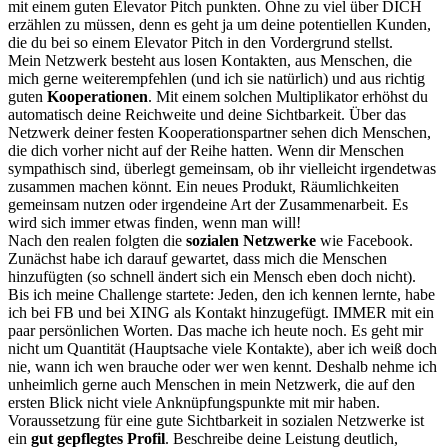
mit einem guten Elevator Pitch punkten. Ohne zu viel über DICH
erzählen zu müssen, denn es geht ja um deine potentiellen Kunden,
die du bei so einem Elevator Pitch in den Vordergrund stellst.
Mein Netzwerk besteht aus losen Kontakten, aus Menschen, die
mich gerne weiterempfehlen (und ich sie natürlich) und aus richtig
guten
Kooperationen
. Mit einem solchen Multiplikator erhöhst du
automatisch deine Reichweite und deine Sichtbarkeit. Über das
Netzwerk deiner festen Kooperationspartner sehen dich Menschen,
die dich vorher nicht auf der Reihe hatten. Wenn dir Menschen
sympathisch sind, überlegt gemeinsam, ob ihr vielleicht irgendetwas
zusammen machen könnt. Ein neues Produkt, Räumlichkeiten
gemeinsam nutzen oder irgendeine Art der Zusammenarbeit. Es
wird sich immer etwas finden, wenn man will!
Nach den realen folgten die
sozialen Netzwerke
wie Facebook.
Zunächst habe ich darauf gewartet, dass mich die Menschen
hinzufügten (so schnell ändert sich ein Mensch eben doch nicht).
Bis ich meine Challenge startete: Jeden, den ich kennen lernte, habe
ich bei FB und bei XING als Kontakt hinzugefügt. IMMER mit ein
paar persönlichen Worten. Das mache ich heute noch. Es geht mir
nicht um Quantität (Hauptsache viele Kontakte), aber ich weiß doch
nie, wann ich wen brauche oder wer wen kennt. Deshalb nehme ich
unheimlich gerne auch Menschen in mein Netzwerk, die auf den
ersten Blick nicht viele Anknüpfungspunkte mit mir haben.
Voraussetzung für eine gute Sichtbarkeit in sozialen Netzwerke ist
ein
gut gepflegtes Profil
. Beschreibe deine Leistung deutlich,