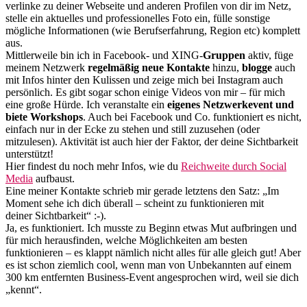
verlinke zu deiner Webseite und anderen Profilen von dir im Netz,
stelle ein aktuelles und professionelles Foto ein, fülle sonstige
mögliche Informationen (wie Berufserfahrung, Region etc) komplett
aus.
Mittlerweile bin ich in Facebook- und XING-
Gruppen
aktiv, füge
meinem Netzwerk
regelmäßig neue Kontakte
hinzu,
blogge
auch
mit Infos hinter den Kulissen und zeige mich bei Instagram auch
persönlich. Es gibt sogar schon einige Videos von mir – für mich
eine große Hürde. Ich veranstalte ein
eigenes Netzwerkevent und
biete Workshops
. Auch bei Facebook und Co. funktioniert es nicht,
einfach nur in der Ecke zu stehen und still zuzusehen (oder
mitzulesen). Aktivität ist auch hier der Faktor, der deine Sichtbarkeit
unterstützt!
Hier findest du noch mehr Infos, wie du
Reichweite durch Social
Media
aufbaust.
Eine meiner Kontakte schrieb mir gerade letztens den Satz: „Im
Moment sehe ich dich überall – scheint zu funktionieren mit
deiner Sichtbarkeit“ :-).
Ja, es funktioniert. Ich musste zu Beginn etwas Mut aufbringen und
für mich herausfinden, welche Möglichkeiten am besten
funktionieren – es klappt nämlich nicht alles für alle gleich gut! Aber
es ist schon ziemlich cool, wenn man von Unbekannten auf einem
300 km entfernten Business-Event angesprochen wird, weil sie dich
„kennt“.