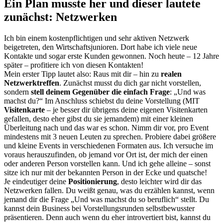
Ein Plan musste her und dieser lautete
zunächst: Netzwerken
Ich bin einem kostenpflichtigen und sehr aktiven Netzwerk
beigetreten, den Wirtschaftsjunioren. Dort habe ich viele neue
Kontakte und sogar erste Kunden gewonnen. Noch heute – 12 Jahre
später – profitiere ich von diesen Kontakten!
Mein erster Tipp lautet also: Raus mit dir – hin zu
realen
Netzwerktreffen
. Zunächst musst du dich gar nicht vorstellen,
sondern
stell deinem Gegenüber die einfach Frage
: „Und was
machst du?“ Im Anschluss schiebst du deine Vorstellung (MIT
Visitenkarte
– je besser dir übrigens deine eigenen Visitenkarten
gefallen, desto eher gibst du sie jemandem) mit einer kleinen
Überleitung nach und das war es schon. Nimm dir vor, pro Event
mindestens mit 3 neuen Leuten zu sprechen. Probiere dabei größere
und kleine Events in verschiedenen Formaten aus. Ich versuche im
voraus herauszufinden, ob jemand vor Ort ist, der mich der einen
oder anderen Person vorstellen kann. Und ich gehe alleine – sonst
sitze ich nur mit der bekannten Person in der Ecke und quatsche!
Je eindeutiger deine
Positionierung
, desto leichter wird dir das
Netzwerken fallen. Du weißt genau, was du erzählen kannst, wenn
jemand dir die Frage „Und was machst du so beruflich“ stellt. Du
kannst dein Business bei Vorstellungsrunden selbstbewusster
präsentieren. Denn auch wenn du eher introvertiert bist, kannst du